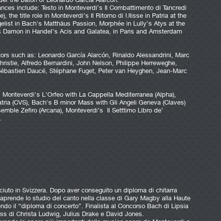
ces include: Testo in Monteverdi’s Il Combattimento di Tancredi
, the title role in Monteverdi’s Il Ritorno di Ulisse in Patria at the
elist in Bach's Matthäus Passion, Morphée in Lully’s Atys at the
s Damon in Handel’s Acis and Galatea, in Paris and Amsterdam
ors such as: Leonardo García Alarcón, Rinaldo Alessandrini, Marc
ristie, Alfredo Bernardini, John Nelson, Philippe Herreweghe,
 Sébastien Daucé, Stéphane Fuget, Peter van Heyghen, Jean-Marc
 Monteverdi's L’Orfeo with La Cappella Mediterranea (Alpha),
Patria (CVS), Bach's B minor Mass with Gli Angeli Geneva (Claves)
emble Zefiro (Arcana), Monteverdi’s Il Setttimo Libro de’
.
esciuto in Svizzera. Dopo aver conseguito un diploma di chitarra
traprende lo studio del canto nella classe di Gary Magby alla Haute
do il “diploma di concerto”. Finalista al Concorso Bach di Lipsia
ass di Christa Ludwig, Julius Drake e David Jones.