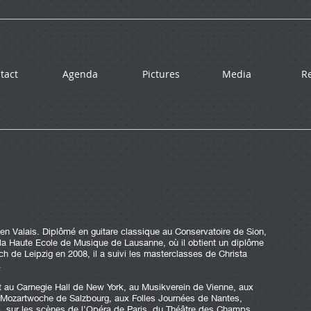
tact
Agenda
Pictures
Media
R
t en Valais. Diplômé en guitare classique au Conservatoire de Sion,
 la Haute Ecole de Musique de Lausanne, où il obtient un diplôme
h de Leipzig en 2008, il a suivi les masterclasses de Christa
.
t au Carnegie Hall de New York, au Musikverein de Vienne, aux
 Mozartwoche de Salzbourg, aux Folles Journées de Nantes,
ra, sur les scènes de l’Opéra de Paris, du Théâtre des Champs