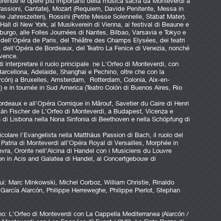
mprende le opere più importanti della musica sacra da Monteverdi a
(Passioni, Cantate), Mozart (Requiem, Davide Penitente, Messa in
e Jahreszeiten), Rossini (Petite Messe Solennelle, Stabat Mater).
 Hall di New York, al Musikverein di Vienna, ai festival di Beaune e
urgo, alle Folles Journées di Nantes, Bilbao, Varsavia e Tokyo e
i dell'Opéra de Paris, del Théâtre des Champs Elysées, dei teatri
a, dell'Opéra de Bordeaux, del Teatro La Fenice di Venezia, nonché
ovence.
i interpretare il ruolo principale ne L'Orfeo di Monteverdi, con
Barcellona, ​​Adelaide, Shanghai e Pechino, oltre che con la
arcón) a Bruxelles, Amsterdam, Rotterdam, Colonia, Aix-en-
s) e in tournée in Sud America (Teatro Colón di Buenos Aires, Rio
Bordeaux e all'Opéra Comique in Mârouf, Savetier du Caire di Henri
ván Fischer de L'Orfeo di Monteverdi, a Budapest, Vicenza e
 di Lisbona nella Nona Sinfonia di Beethoven e nella Schöpfung di
rticolare l'Evangelista nella Matthäus Passion di Bach, il ruolo del
n Patria di Monteverdi all’Opéra Royal di Versailles, Morphée in
evra, Oronte nell’Alcina di Handel con i Musiciens du Louvre
on in Acis and Galatea di Handel, al Concertgebouw di
cui: Marc Minkowski, Michel Corboz, William Christie, Rinaldo
García Alarcón, Philippe Herreweghe, Philippe Pierlot, Stephan
lano: L'Orfeo di Monteverdi con La Cappella Mediterranea (Alarcón /