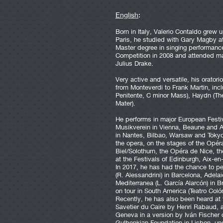
English
:
Born in Italy, Valerio Contaldo grew up
Paris, he studied with Gary Magby 
Master degree in singing performance
Competition in 2008 and attended ma
Julius Drake.
Very active and versatile, his orator
from Monteverdi to Frank Martin, in
Penitente, C minor Mass), Haydn (The
Mater).
He performs in major European Festiv
Musikverein in Vienna, Beaune and A
in Nantes, Bilbao, Warsaw and Tokyo
the opera, on the stages of the Opér
Biel/Solothurn, the Opéra de Nice, t
at the Festivals of Edinburgh, Aix-en
In 2017, he has had the chance to per
(R. Alessandrini) in Barcelona, ​​Adel
Mediterranea (L. García Alarcón) in 
on tour in South America (Teatro Coló
Recently, he has also been heard a
Savetier du Caire by Henri Rabaud, 
Geneva in a version by Iván Fischer
Gulbenkian Foundation in Lisbon, un