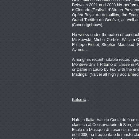
Between 2021 and 2023 his performan
e Clorinda (Festival d’Aix-en-Provence)
Opéra Royal de Versailles, the Evang
Grand Théâtre de Genève, as well a
(Concertgebouw).
He works under the baton of conduct
Minkowski, Michel Corboz, William Ch
Philippe Pierlot, Stephan MacLeod,
Aymes…
Among his recent notable recordings:
Monteverdi’s Il Ritorno di Ulisse in 
or Dafne in Lauro by Fux with the ens
Madrigali (Naïve) all highly acclaimed
Italiano
:
Nato in Italia, Valerio Contaldo è cr
classica al Conservatorio di Sion, in
Ecole de Musique di Losanna, ottenen
nel 2008, ha frequentato le mastercl