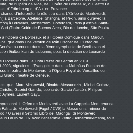
eure, de l’Opéra de Nice, de l’Opéra de Bordeaux, du Teatro La
ivals d’Edimbourg et d’Aix-en-Provence.
 chance d’interpréter le rôle titre dans L’Orfeo de Monteverdi,
ni) à Barcelone, Adelaide, Shanghai et Pékin, ainsi qu’avec la
rcón) à Bruxelles, Amsterdam, Rotterdam, Paris (Festival Saint-
 Sud (Teatro Colón de Buenos Aires, Rio de Janeiro, São Paulo).
e à l’Opéra de Bordeaux et à l’Opéra Comique dans Mârouf,
insi que dans une version de Iván Fischer de L’Orfeo de
 Genève ou encore dans la 9ème symphonie de Beethoven et
ation Gulbenkian de Lisbonne, sous la direction de Leonardo
e de Diomede dans La Finta Pazza de Sacrati en 2019.
 2023, signalons: l’Evangeliste dans la Matthäus Passion de
 Ulisse in patria de Monteverdi à l’Opera Royal de Versailles ou
au Grand Théâtre de Genève.
fs tels que: Marc Minkowski, Rinaldo Alessandrini, Michel Corboz,
ristie, Gabriel Garrido, Leonardo Garcìa Alarcòn, Philippe
rc Aymes, Laurent Gay…
mprenennt: L’Orfeo de Monteverdi avec La Cappella Mediterranea
 in Patria de Monteverdi (Fuget / CVS) la Messe en si mineur de
 / Claves) il Settimo Libro de’ Madrigali di Monteverdi
ne in Lauro de Fux avec l’ensemble Zefiro (Bernardini/Arcana), tous