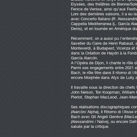
Elysées, des théâtres de Bienne/Sol
Fenice de Venise, ainsi qu’aux Fest
Lors des dernières saisons, il a eu la
avec Concerto Italiano (R. Alessandri
Cappella Mediterranea (L. García Ala
Denis), et en tournée en Amérique du
Récemment, on a aussi pu l’entendr
Savetier du Caire de Henri Rabaud, a
Monteverdi, à Budapest, Vicenza et
dans la Création de Haydn à la Fond
García Alarcón.
A l’Opéra de Dijon, il chante le rôl
Parmi ses engagements entre 2021 et
Bach, le rôle titre dans Il ritorno di
encore Morphée dans Atys de Lully 
Il travaille sous la direction de che
John Nelson, Ton Koopman, William Ch
Pierlot, Stephan MacLeod, Jean-Ma
Ses réalisations discographiques co
(Alarcòn/ Alpha), Il Ritorno di Ulisse
Bach avec Gli Angeli Genève (MacLeod
(Alessandrini / Naïve), ou encore Daf
salués par la critique.