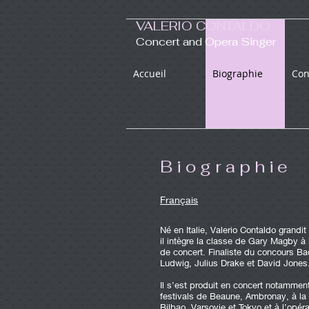
VALERIO CONTALDO
Concert and Opera Singer
Accueil
Biographie
Con
B i o g r a p h
ie
Français
Né en Italie, Valerio Contaldo grandi
il intègre la classe de Gary Magby à
de concert. Finaliste du concours Bac
Ludwig, Julius Drake et David Jones
Il s’est produit en concert notammen
festivals de Beaune, Ambronay, à la
Bilbao, Varsovie et Tokyo et à l’opé