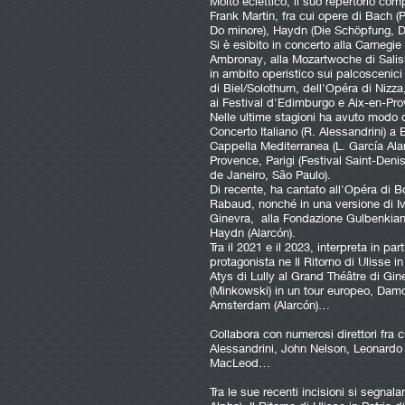
Molto eclettico, il suo repertorio co
Frank Martin, fra cui opere di Bach 
Do minore), Haydn (Die Schöpfung, Di
Si è esibito in concerto alla Carnegie
Ambronay, alla Mozartwoche di Salisb
in ambito operistico sui palcoscenic
di Biel/Solothurn, dell'Opéra di Nizz
ai Festival d'Edimburgo e Aix-en-Pr
Nelle ultime stagioni ha avuto modo d
Concerto Italiano (R. Alessandrini) a 
Cappella Mediterranea (L. García Al
Provence, Parigi (Festival Saint-Deni
de Janeiro, São Paulo).
Di recente, ha cantato all'Opéra di 
Rabaud, nonché in una versione di I
Ginevra, alla Fondazione Gulbenkian
Haydn (Alarcón).
Tra il 2021 e il 2023, interpreta in pa
protagonista ne Il Ritorno di Ulisse i
Atys di Lully al Grand Théâtre di Gin
(Minkowski) in un tour europeo, Dam
Amsterdam (Alarcón)…
Collabora con numerosi direttori fra 
Alessandrini, John Nelson, Leonardo 
MacLeod…
Tra le sue recenti incisioni si segna