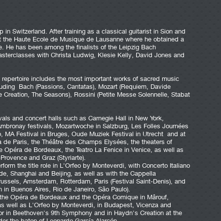
 in Switzerland. After training as a classical guitarist in Sion and
at the Haute Ecole de Musique de Lausanne where he obtained a
. He has been among the finalists of the Leipzig Bach
sterclasses with Christa Ludwig, Klesie Kelly, David Jones and
io repertoire includes the most important works of sacred music
cluding Bach (Passions, Cantatas), Mozart (Requiem, Davide
 Creation, The Seasons), Rossini (Petite Messe Solennelle, Stabat
als and concert halls such as Carnegie Hall in New York,
mbronay festivals, Mozartwoche in Salzburg, Les Folles Journées
, MA Festival in Bruges, Oude Muziek Festival in Utrecht and at
a de Paris, the Théâtre des Champs Elysées, the theaters of
he Opéra de Bordeaux, the Teatro La Fenice in Venice, as well as
-Provence and Graz (Styriarte).
form the title role in L'Orfeo by Monteverdi, with Concerto Italiano
aide, Shanghai and Beijing, as well as with the Cappella
Brussels, Amsterdam, Rotterdam, Paris (Festival Saint-Denis), and
n in Buenos Aires, Rio de Janeiro, São Paulo).
t the Opéra de Bordeaux and the Opéra Comique in Mârouf,
as well as L'Orfeo by Monteverdi, in Budapest, Vicenza and
 or in Beethoven's 9th Symphony and in Haydn's Creation at the
der the baton of Leonardo García Alarcón.